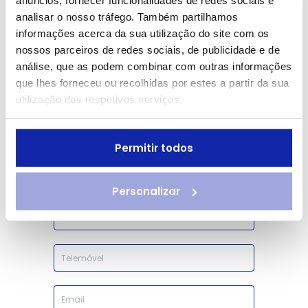
Gratuitamente o
analisar o nosso tráfego. Também partilhamos
informações acerca da sua utilização do site com os
Guia Prático
nossos parceiros de redes sociais, de publicidade e de
Incontinência
análise, que as podem combinar com outras informações
que lhes forneceu ou recolhidas por estes a partir da sua
Urinária
utilização dos respetivos serviços.
Preencha o formulário e
Permitir todos
tenha acesso imediato ao
seu guia.
Personalizar
Nome
Telefone
Email