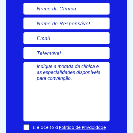
Nome
da
Clínica
Nome
do
Responsável
Email
Telemóvel
Mensagem
do
cliente
Li e aceito a
Política de Privacidade
Consentimento