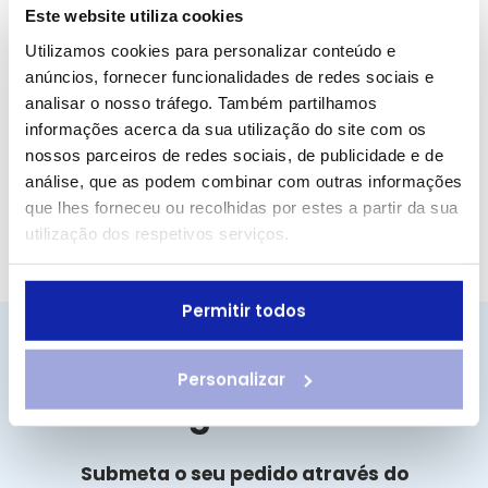
Este website utiliza cookies
Utilizamos cookies para personalizar conteúdo e
anúncios, fornecer funcionalidades de redes sociais e
analisar o nosso tráfego. Também partilhamos
Consultas Online
Médico ao Domicílio
informações acerca da sua utilização do site com os
nossos parceiros de redes sociais, de publicidade e de
análise, que as podem combinar com outras informações
Junte-se à Rede Médica Agilcare
que lhes forneceu ou recolhidas por estes a partir da sua
utilização dos respetivos serviços.
Permitir todos
Quer ser prestador
Personalizar
Agilcare?
Submeta o seu pedido através do