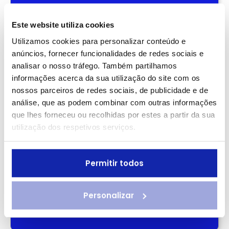
Newsletter
Este website utiliza cookies
Receba as melhores dicas para a sua
Utilizamos cookies para personalizar conteúdo e
saúde
anúncios, fornecer funcionalidades de redes sociais e
Nome
analisar o nosso tráfego. Também partilhamos
informações acerca da sua utilização do site com os
nossos parceiros de redes sociais, de publicidade e de
Região
análise, que as podem combinar com outras informações
que lhes forneceu ou recolhidas por estes a partir da sua
Email
utilização dos respetivos serviços.
Consentimento
Li e aceito as
Políticas de Privacidade
Permitir todos
Personalizar