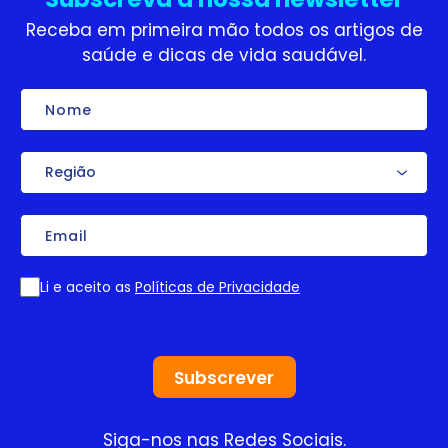
Receba em primeira mão todos os artigos de
saúde e dicas de vida saudável.
Nome
Região
Email
Li e aceito as
Políticas de Privacidade
Consentimento
Siga-nos nas Redes Sociais.