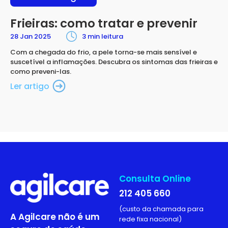
Frieiras: como tratar e prevenir
28 Jan 2025
3 min leitura
Com a chegada do frio, a pele torna-se mais sensível e
suscetível a inflamações. Descubra os sintomas das frieiras e
como preveni-las.
Ler artigo
Consulta Online
212 405 660
(custo da chamada para
A Agilcare não é um
rede fixa nacional)