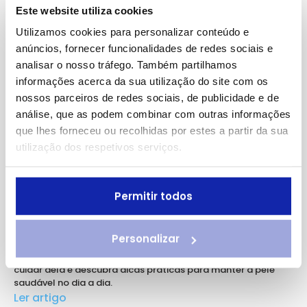
Este website utiliza cookies
Utilizamos cookies para personalizar conteúdo e
anúncios, fornecer funcionalidades de redes sociais e
analisar o nosso tráfego. Também partilhamos
informações acerca da sua utilização do site com os
nossos parceiros de redes sociais, de publicidade e de
análise, que as podem combinar com outras informações
que lhes forneceu ou recolhidas por estes a partir da sua
utilização dos respetivos serviços.
Dermatologia
Permitir todos
Cuidado da pele: tudo o que
precisa de saber
20 Mai 2026
4 min leitura
Personalizar
Saiba que cuidados deve ter com a sua pele, os benefícios de
cuidar dela e descubra dicas práticas para manter a pele
saudável no dia a dia.
Ler artigo